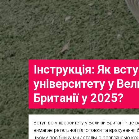
Інструкція: Як вст
університету у Вел
Британії у 2025?
Вступ до університету у Великій Британії - це
вимагає ретельної підготовки та врахування б
цьому посібнику ми детально розглянемо кож