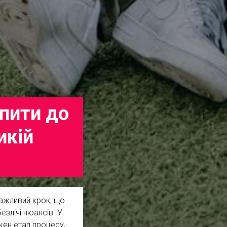
упити до
икій
 важливий крок, що
езлічі нюансів. У
ен етап процесу,