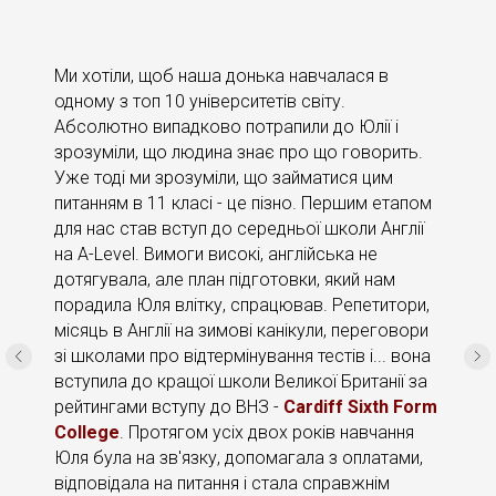
Ми хотіли, щоб наша донька навчалася в
одному з топ 10 університетів світу.
Абсолютно випадково потрапили до Юлії і
зрозуміли, що людина знає про що говорить.
Уже тоді ми зрозуміли, що займатися цим
питанням в 11 класі - це пізно. Першим етапом
для нас став вступ до середньої школи Англії
на A-Level. Вимоги високі, англійська не
дотягувала, але план підготовки, який нам
порадила Юля влітку, спрацював. Репетитори,
місяць в Англії на зимові канікули, переговори
зі школами про відтермінування тестів і... вона
вступила до кращої школи Великої Британії за
рейтингами вступу до ВНЗ -
Cardiff Sixth Form
College
. Протягом усіх двох років навчання
Юля була на зв'язку, допомагала з оплатами,
відповідала на питання і стала справжнім