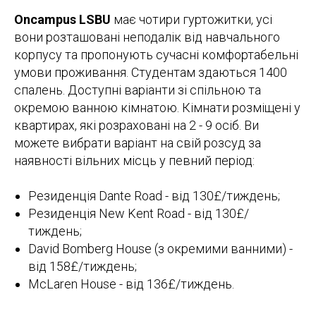
Oncampus LSBU
має чотири гуртожитки, усі
вони розташовані неподалік від навчального
корпусу та пропонують сучасні комфортабельні
умови проживання. Студентам здаються 1400
спалень. Доступні варіанти зі спільною та
окремою ванною кімнатою. Кімнати розміщені у
квартирах, які розраховані на 2 - 9 осіб. Ви
можете вибрати варіант на свій розсуд за
наявності вільних місць у певний період:
Резиденція Dante Road - від 130£/тиждень;
Резиденція New Kent Road - від 130£/
тиждень;
David Bomberg House (з окремими ванними) -
від 158£/тиждень;
McLaren House - від 136£/тиждень.