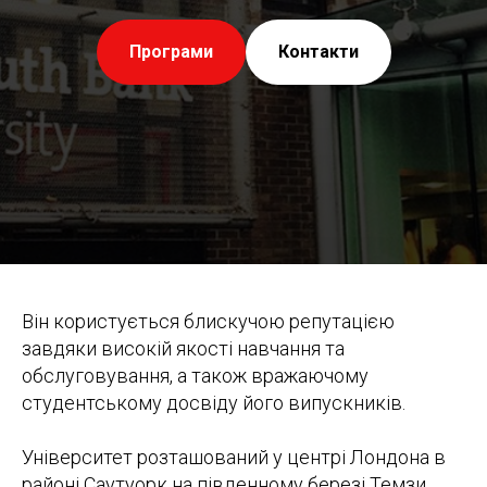
Програми
Контакти
Він користується блискучою репутацією
завдяки високій якості навчання та
обслуговування, а також вражаючому
студентському досвіду його випускників.
Університет розташований у центрі Лондона в
районі Саутуорк на південному березі Темзи.