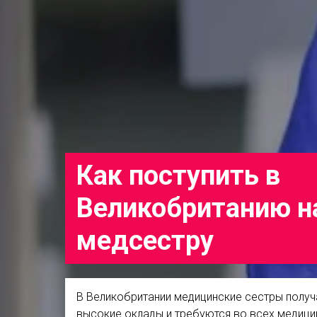
Как поступить в
Великобританию н
медсестру
В Великобритании медицинские сестры полу
высокие оклады и требуются во всех медици