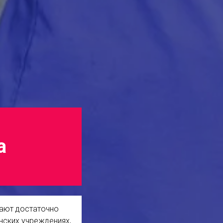
а
чают достаточно
нских учреждениях,