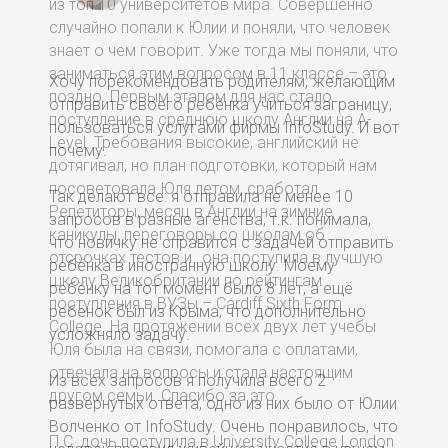
Хочу порекомендовать родителям, желающим
отправить своего ребёнка учиться заграницу,
пользоваться услугами фирмы InfoStudy. И вот
почему.
Так делают все: я отп
равила не менее 10
запросов в разные агенства, т.к. понимала,
что новичку не справится с задачей отправить
ребёнка в иностранную школу. Моему
ребёнку на тот момент было 8 лет, а ещё
ребёнок был из Крыма, что дополнительно
усложняло задачу.
Из всех запросов я получила всего 2
развёрнутых ответа, одно из них было от Юлии
Волченко от InfoStudy. Очень понравилось, что