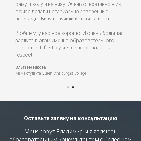
саму школу и на визу. Очень оперативно в их
офисе делали нотариально заверенные
переводы. Визу получили кстати на 6 лет.
В общем, у нас всё хорошо. И очень большая
заслуга в этом именно образовательного
агентства InfoStudy и Юле персональный
respect.
Ольга Новикова
Мама студента Queen Ethelburgas College
Оставьте заявку на консультацию
Меня зовут Владимир, и я являюсь
образовательным консультантом с более чем