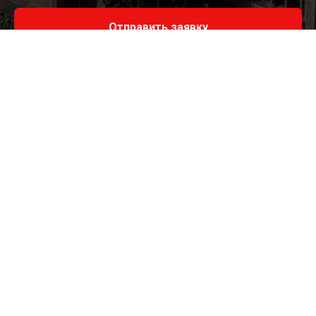
Отправить заявку
You agree with our
Terms and Conditions
Меню
Главная
Магистратура в Великобритании
Бакалавриат в Великобритании
Среднее образование в
© All rights reserved
Великобритании
Языковые курсы в
Великобритани
и
Поступить в ТОП 50