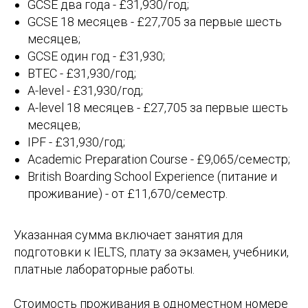
GCSE два года - £31,930/год;
GCSE 18 месяцев - £27,705 за первые шесть
месяцев;
GCSE один год - £31,930;
BTEC - £31,930/год;
A-level - £31,930/год;
A-level 18 месяцев - £27,705 за первые шесть
месяцев;
IPF - £31,930/год;
Academic Preparation Course - £9,065/семестр;
British Boarding School Experience (питание и
проживание) - от £11,670/семестр.
Указанная сумма включает занятия для
подготовки к IELTS, плату за экзамен, учебники,
платные лабораторные работы.
Стоимость проживания в одноместном номере